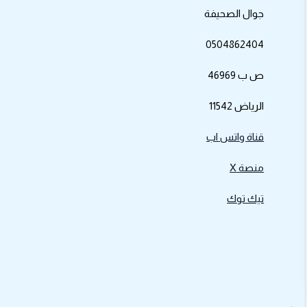
جوال الصحيفة
0504862404
ص ب 46969
الرياض 11542
قناة واتس اب
منصة X
تيك توك
لي
←