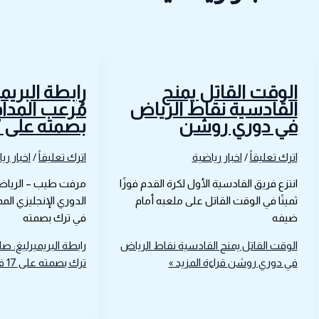
الوقت القاتل يمنح
‎رابطة البريم
القادسية نقاط الرياض
مُرعب المدا
في دوري روشن
بصمته على 17 فريقاً
اترك تعليقاً
/
اخبار رياضية
اترك تعليقاً
/
اخبار ري
انتزع فريق القادسية الأول لكرة القدم فوزًا
مرفت طيب – الريا
ثمينًا في الوقت القاتل على ملعبه أمام
الدوري الإنجليزي الم
ضيفه
في ترك بصمته
الوقت القاتل يمنح القادسية نقاط الرياض
‎رابطة البريميرليغ: 
في دوري روشن
قراءة المزيد »
ترك بصمته على 17 فريقاً