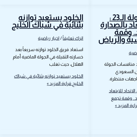
في ختام الجولة الـ23 :
الخلود يستعيد توازنه
عاد بالصدارة
بثنائية في شباك الخليج
.. وقمة
ية والرياض
اترك تعليقاً
/
اخبار رياضية
استعاد فريق الخلود توازنه سريعاً بعد
اضية
خسارته الثقيلة في الجولة الماضية أمام
د منافسات الجولة
الهلال، حيث تغلب
وشن السعودي
الخلود يستعيد توازنه بثنائية في شباك
اجهات منتظرة.
الخليج
قراءة المزيد »
 ختام الجولة الـ23 : الاتحاد للابتعاد
د.. وقمة تجمع
اءة المزيد »