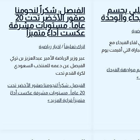
لبي يحسم
الفيصل: شكراً لنجومنا
حاء والوحدة
صقور الأخضر تحت 20
عاماً.. مستويات مشرفة
اضية
عكست أداءً متميزاً
لقاء الفيحاء مع
اترك تعليقاً
/
اخبار رياضية
اراة التي أقيمت يوم
عبر وزير الرياضة الأمير عبدالعزيز بن تركي
الفيصل عن دعمه للمنتخب السعودي
 مواجهة الفيحاء
لكرة القدم تحت
»
الفيصل: شكراً لنجومنا صقور الأخضر تحت
20 عاماً.. مستويات مشرفة عكست أداءً
متميزاً
قراءة المزيد »