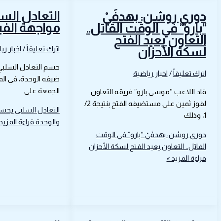
التعادل الس
دوري روشن: بهدفَيْ
مواجهة الفي
“بارو” في الوقت القاتل..
التعاون يعيد الفتح
اترك تعليقاً
/
اخبار ري
لسكة الأحزان
حسم التعادل السلبي 
اترك تعليقاً
/
اخبار رياضية
ضيفه الوحدة، في المب
الجمعة على
قاد اللاعب “موسى بارو” فريقه التعاون
لفوز ثمين على مستضيفه الفتح بنتيجة 2/
التعادل السلبي يحسم
1، وذلك
والوحدة
قراءة المزيد 
دوري روشن: بهدفَيْ “بارو” في الوقت
القاتل.. التعاون يعيد الفتح لسكة الأحزان
قراءة المزيد »