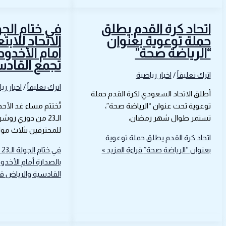
اتحاد كرة القدم يطلق
حملة توعوية بعنوان
الاتحاد للابت
“الرياضة صحة”
أمام الأخدود
تجمع القادس
اترك تعليقاً
/
اخبار رياضية
اترك تعليقاً
/
اخبار ري
أطلق الاتحاد السعودي لكرة القدم حملة
توعوية تحت عنوان “الرياضة صحة”،
تُختتم مساء غد الأح
تستمر طوال شهر رمضان،
الـ23 من دوري ر
للمحترفين بثلاث مو
اتحاد كرة القدم يطلق حملة توعوية
بعنوان “الرياضة صحة”
قراءة المزيد »
في
بالصدارة أمام الأخدو
القادسية والرياض
قر