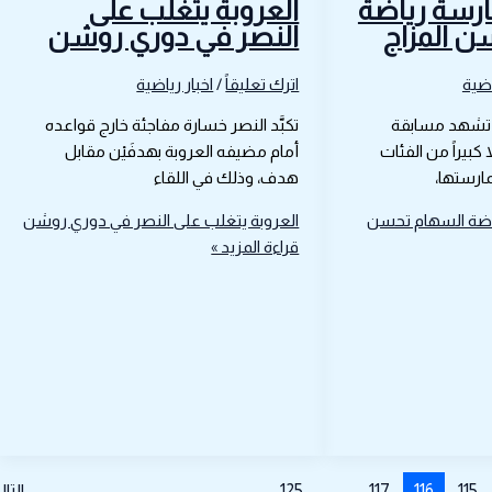
ارسة رياضة
العروبة يتغلب على
ن المزاج
النصر في دوري روشن
اضية
اترك تعليقاً
/
اخبار رياضية
 تشهد مسابقة
تكبَّد النصر خسارة مفاجئة خارج قواعده
كبيراً من الفئات
أمام مضيفه العروبة بهدفَيْن مقابل
مارستها،
هدف، وذلك في اللقاء
اضة السهام تحسن
العروبة يتغلب على النصر في دوري روشن
قراءة المزيد »
115
116
117
…
125
التا