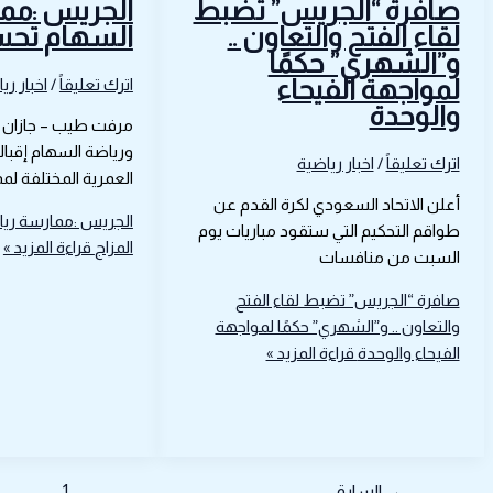
صافرة “الجريس” تضبط
الجريس :مم
لقاء الفتح والتعاون ..
السهام تحس
و”الشهري” حكمًا
لمواجهة الفيحاء
اترك تعليقاً
/
اخبار ري
والوحدة
مرفت طيب – جازان
ورياضة السهام إقبالا 
اترك تعليقاً
/
اخبار رياضية
العمرية المختلفة لم
أعلن الاتحاد السعودي لكرة القدم عن
الجريس :ممارسة ري
طواقم التحكيم التي ستقود مباريات يوم
المزاج
قراءة المزيد »
السبت من منافسات
صافرة “الجريس” تضبط لقاء الفتح
والتعاون .. و”الشهري” حكمًا لمواجهة
الفيحاء والوحدة
قراءة المزيد »
→
السابق
1
…