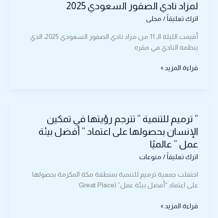
بـ
لمزاد نادي الصقور السعودي 2025
(163)
اترك تعليقاً
/
محلى
ألف
ريال
أقيمت الليلة الـ 11 من مزاد نادي الصقور السعودي 2025، الذي
في
ينظمه النادي في مقره
الليلة
الـ
قراءة المزيد »
11
لمزاد
نادي
”
الصقور
” ترميم للتنمية ” تترجم رؤيتها في تمكين
ترميم
السعودي
للتنمية
الإنسان بحصولها على اعتماد ” أفضل بيئة
2025
”
عمل ” عالميًا
تترجم
اترك تعليقاً
/
منوعات
رؤيتها
في
احتفلت جمعية ترميم للتنمية بمنطقة مكة المكرمة بحصولها
تمكين
على اعتماد “أفضل بيئة عمل” (Great Place
الإنسان
بحصولها
قراءة المزيد »
على