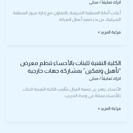
اترك تعليقاً
/
محلى
ورفع
كفاءة
أعلنت أمانة المنطقة الشرقية، بالتعاون مع إدارة مرور المنطقة
نفق
الشرقية، عن بدء تنفيذ أعمال الصيانة
طريق
الملك
قراءة المزيد »
فهد
بالدمام
بالتعاون
الكلية
مع
الكلية التقنية للبنات بالأحساء تنظم معرض
التقنية
المرور
للبنات
“تأهيل وتمكين” بمشاركة جهات خارجية
بالأحساء
اترك تعليقاً
/
محلى
تنظم
معرض
الأحساء ـ زهير بن جمعة الغزال نظّمت الكلية التقنية للبنات
“تأهيل
بالأحساء ممثلةً في وحدة التدريب
وتمكين”
بمشاركة
قراءة المزيد »
جهات
خارجية
تجمع