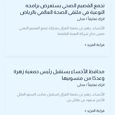
تجمع القصيم الصحي يستعرض برامجه
القصيم
الصحي
النوعية في ملتقى الصحة العالمي بالرياض
يستعرض
اترك تعليقاً
/
محلى
برامجه
النوعية
الأحساء ــ زهير بن جمعة الغزال يشارك تجمع القصيم الصحي
في
ضمن جناح شركة الصحة القابضة
ملتقى
الصحة
قراءة المزيد »
العالمي
بالرياض
محافظ
محافظ الأحساء يستقبل رئيس جمعية زهرة
الأحساء
يستقبل
وعددًا من منسوبيها
رئيس
اترك تعليقاً
/
محلى
جمعية
زهرة
الأحساء ــ زهير بن جمعة الغزال استقبل صاحب السمو الملكي
وعددًا
الأمير سعود بن طلال بن
من
منسوبيها
قراءة المزيد »