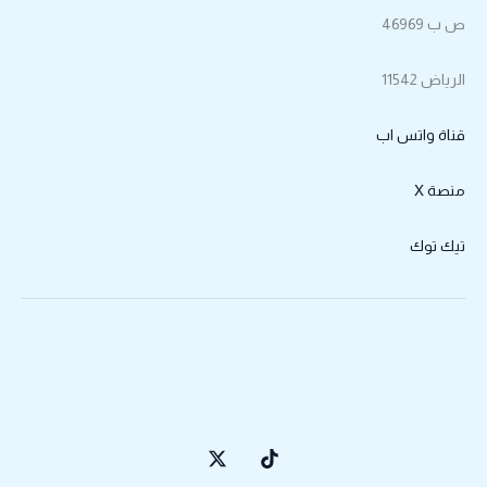
ص ب 46969
الرياض 11542
قناة واتس اب
منصة X
تيك توك