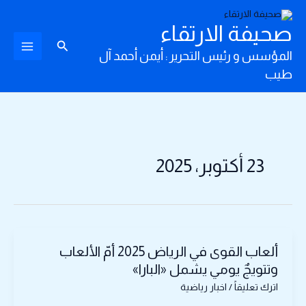
خطي
لى
صحيفة الارتقاء
لمحتوى
البحث
المؤسس و رئيس التحرير : أيمن أحمد آل
طيب
23 أكتوبر، 2025
ألعاب
ألعاب القوى في الرياض 2025 أمّ الألعاب
القوى
في
وتتويجٌ يومي يشمل «البارا»
الرياض
اترك تعليقاً
/
اخبار رياضية
2025