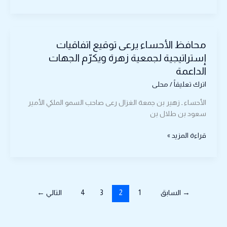
محافظ
محافظ الأحساء يرعى توقيع اتفاقيات
الأحساء
يرعى
إستراتيجية لجمعية زهرة ويكرّم الجهات
توقيع
الداعمة
اتفاقيات
اترك تعليقاً
/
محلى
إستراتيجية
لجمعية
الأحساء ـ زهير بن جمعة الغزال رعى صاحب السمو الملكي الأمير
زهرة
سعود بن طلال بن
ويكرّم
الجهات
قراءة المزيد »
الداعمة
→
السابق
1
2
3
4
التالي
←