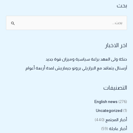
بحث
ا
ل
ب
اخر الاخبار
ح
ث
حنكة ولى العهد براعة سياسية وميزان قوة جديد
ع
آرسنال يتعاقد مع البرازيلي برونو جيماريش لمدة أربعة أعوام
ن
:
التصنيفات
English news
(276)
Uncategorized
(1)
أخبار المجتمع
(440)
أخبار عاجلة
(59)