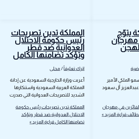
ة يتوّج
المملكة تدين تصريحات
 مهرجان
رئيس حكومة الاحتلال
للهجن
العدوانية ضد قطر
وتؤكد تضامنها الكامل
اضية
اترك تعليقاً
/
محلى
و الملكي الأمير
أعربت وزارة الخارجية السعودية عن إدانة
بدالعزيز آل سعود
المملكة العربية السعودية واستنكارها
الشديد للتصريحات العدوانية التي صدرت
الفائزين في مهرجان
المملكة تدين تصريحات رئيس حكومة
لطائف
قراءة المزيد »
الاحتلال العدوانية ضد قطر وتؤكد
تضامنها الكامل
قراءة المزيد »