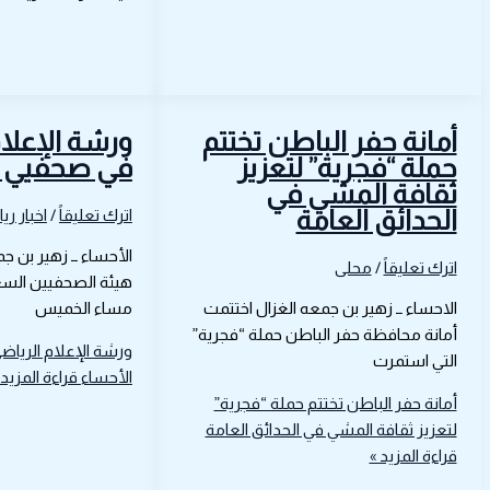
أمانة حفر الباطن تختتم
ورشة الإعلا
حملة “فجرية” لتعزيز
في صحفيي ا
ثقافة المشي في
الحدائق العامة
اترك تعليقاً
/
اخبار ري
الأحساء ــ زهير بن ج
اترك تعليقاً
/
محلى
هيئة الصحفيين السع
الاحساء ــ زهير بن جمعه الغزال اختتمت
مساء الخميس
أمانة محافظة حفر الباطن حملة “فجرية”
ورشة الإعلام الريا
التي استمرت
الأحساء
قراءة المزيد 
أمانة حفر الباطن تختتم حملة “فجرية”
لتعزيز ثقافة المشي في الحدائق العامة
قراءة المزيد »