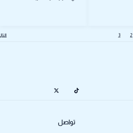
2
3
التا
تواصل