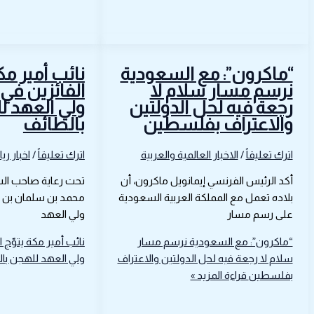
“ماكرون”: مع السعودية
نائب أمير مك
نرسم مسار سلام لا
الفائزين في
رجعة فيه لحل الدولتين
ولي العهد 
والاعتراف بفلسطين
بالطائف
اترك تعليقاً
/
الاخبار العالمية والعربية
اترك تعليقاً
/
اخبار ري
أكد الرئيس الفرنسي إيمانويل ماكرون، أن
تحت رعاية صاحب السم
بلاده تعمل مع المملكة العربية السعودية
محمد بن سلمان بن ع
على رسم مسار
ولي العهد
“ماكرون”: مع السعودية نرسم مسار
نائب أمير مكة يتوّج 
سلام لا رجعة فيه لحل الدولتين والاعتراف
ولي العهد للهجن با
بفلسطين
قراءة المزيد »