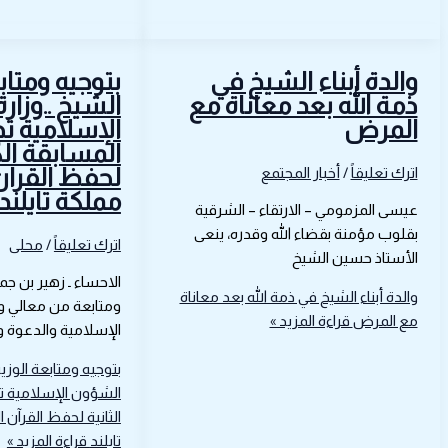
والدة أبناء الشيخ في
بتوجيه ومتاب
ذمة الله بعد معاناة مع
الشيخ ..وزار
المرض
الإسلامية تخ
المسابقة الك
لحفظ القرآن
اترك تعليقاً
/
أخبار المجتمع
مملكة تايلند
عيسى المزمومي – الارتقاء – الشرقية
بقلوب مؤمنة بقضاء الله وقدره، ينعى
اترك تعليقاً
/
محلى
الأستاذ حسين الشيخ
الاحساء ـ زهير بن جم
والدة أبناء الشيخ في ذمة الله بعد معاناة
ومتابعة من معالي و
مع المرض
قراءة المزيد »
الإسلامية والدعوة و
بتوجيه ومتابعة الوزير
الشؤون الإسلامية تخ
الثانية لحفظ القرآن 
تايلند
قراءة المزيد »