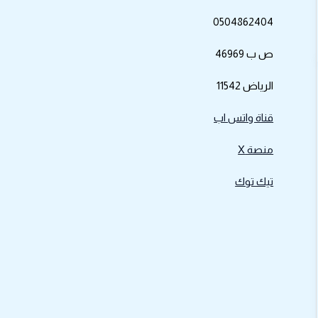
0504862404
ص ب 46969
الرياض 11542
قناة واتس اب
منصة X
تيك توك