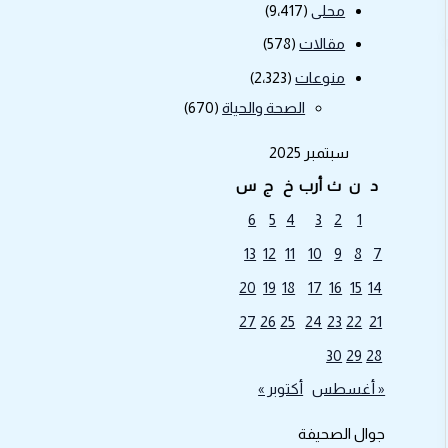
محلى
(9٬417)
مقالات
(578)
منوعات
(2٬323)
الصحة والحياة
(670)
سبتمبر 2025
د
ن
ث
أرب
خ
ج
س
6
5
4
3
2
1
13
12
11
10
9
8
7
20
19
18
17
16
15
14
27
26
25
24
23
22
21
30
29
28
« أغسطس
أكتوبر »
جوال الصحيفة