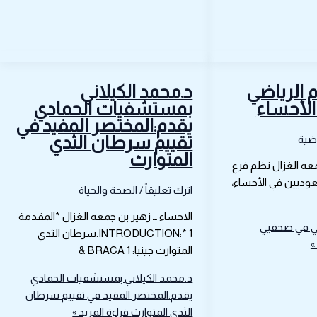
م الرياضي
د.محمد الكيلاني
لأحساء
بمستشفيات الحمادي
يقدم:المختصر المفيد في
تقييم سرطان الثدي
اضية
المتوارث
معه الغزال نظم فرع
وديين في الأحساء،
اترك تعليقاً
/
الصحة والحياة
الاحساء ــ زهير بن جمعه الغزال *المقدمة
ضي في صحفيي
INTRODUCTION:* 1.سرطان الثدي
»
المتوارث جينيا: BRACA 1 &
د.محمد الكيلاني بمستشفيات الحمادي
يقدم:المختصر المفيد في تقييم سرطان
الثدي المتوارث
قراءة المزيد »