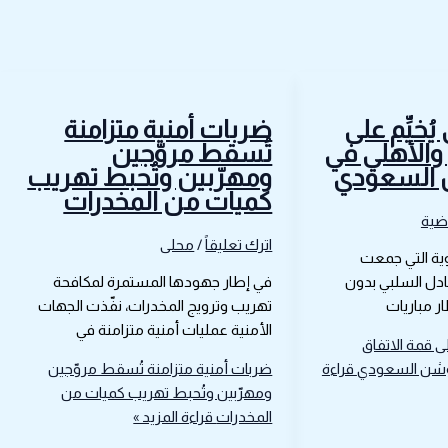
ُخيِّم على
ضربات أمنية متزامنة
 والأهلي في
تُسقط مروّجين
 السعودي
ومهرّبين وتُحبط تهريب
كميات من المخدرات
اضية
اترك تعليقاً
/
محلى
وية التي جمعت
عادل السلبي بدون
في إطار جهودها المستمرة لمكافحة
ر مباريات
تهريب وترويج المخدرات، نفّذت الجهات
الأمنية عمليات أمنية متزامنة في
لى قمة الاتفاق
روشن السعودي
قراءة
ضربات أمنية متزامنة تُسقط مروّجين
ومهرّبين وتُحبط تهريب كميات من
المخدرات
قراءة المزيد »