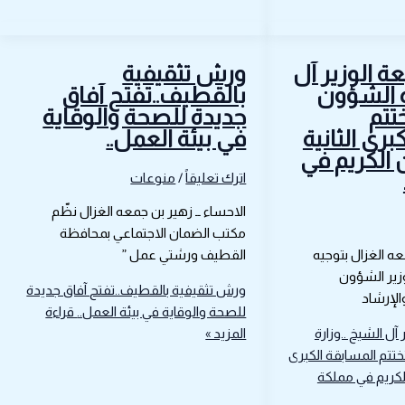
عة الوزير آل
ورش تثقيفية
ة الشؤون
بالقطيف..تفتح آفاق
تتم
جديدة للصحة والوقاية
برى الثانية
في بيئة العمل..
 الكريم في
اترك تعليقاً
/
منوعات
الاحساء ــ زهير بن جمعه الغزال نظّم
مكتب الضمان الاجتماعي بمحافظة
عه الغزال بتوجيه
القطيف ورشتي عمل ”
زير الشؤون
ورش تثقيفية بالقطيف..تفتح آفاق جديدة
الإرشاد
للصحة والوقاية في بيئة العمل..
قراءة
 آل الشيخ ..وزارة
المزيد »
تتم المسابقة الكبرى
الكريم في مملكة