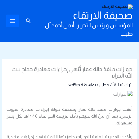
خطي
لى
صحيفة الارتقاء
لمحتوى
البحث
المؤسس و رئيس التحرير : أيمن أحمد آل
طيب
جوازات منفذ حالة عمار تُنهي إجراءات مغادرة حجاج بيت
الله الحرام
اترك تعليقاً
/
محلى
/ بواسطة
wd5rp
أنهت جوازات منفذ حالة عمار بمنطقة تبوك إجراءات مغادرة ضيوف
الرحمن، بعد أن منّ الله عليهم بأداء فريضة الحج لعام 1446هـ بكل يسر
وسهولة.
وأكدت المديرية العامة للجوازات جاهزيتها التامة لإنهاء إجراءات مغادرة