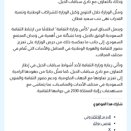
وذلك بالتعاون مع نادي سباقات الخيل.
ومثّل الوزارةَ خلال التتويج وكيل الوزارة للشراكات الوطنية وتنمية
القدرات نهى بنت سعيد قطان.
ويحمل السباق اسم “كأس وزارة الثقافة” انطلاقًا من ارتباط الثقافة
السعودية الوثيق بالخيل، وما تشكّله من أهمية في وجدان المجتمع
السعودي، إلى جانب ما يعكسه ذلك من حرص الوزارة على تعزيز
حضور الثقافة والهوية الوطنية في المحافل والأحداث التي تُقام في
مختلف المجالات.
وتأتي رعاية وزارة الثقافة لأحد أشواط سباقات الخيل في إطار
التعاون مع نادي سباقات الخيل، كما تمثّل جانبًا من جهودها الرامية
إلى تعزيز تعاونها مع الجهات الحكومية، ودعم حضور الثقافة والفنون
السعودية في مختلف الأحداث والمناسبات، بما يتماشى مع
مستهدفات رؤية المملكة 2030 في جوانبها الثقافية.
شارك هذا الموضوع:
البريد الإلكتروني
فيس بوك
X