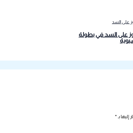
وز على السد في بطولة
سيوية
 إليها بـ
*