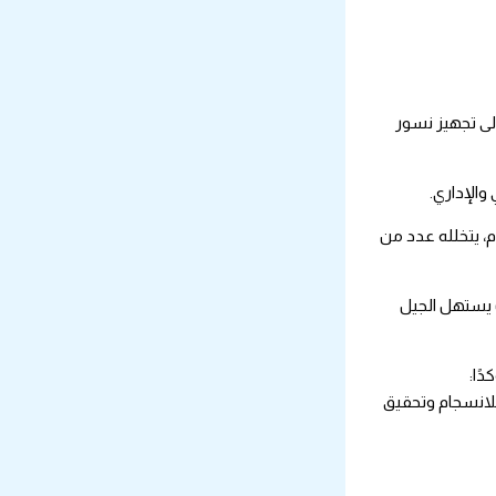
 إعداد متكاملة تهدف إلى تجهيز نسور
ويستعد الفريق حاليًا للدخول في المرحلة الثانية من الإعداد، عبر إقامة معسكر خارجي في جمهورية مصر العربية، خلال الفترة من 6 إلى 21 سبتمبر 2025م، يتخلله عدد من
دوري، حيث يستهل الجيل
ًا:
للانسجام وتحقيق