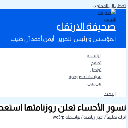
تخطي إلى المحتوى
صحيفة الارتقاء
المؤسس و رئيس التحرير : أيمن أحمد آل طيب
الرئيسية
تصفح
تواصل
سياسة الخصوصية
من نحن
البحث
نسور الأحساء تعلن روزنامتها استعداديه لل
اترك تعليقاً
/
اخبار رياضية
/ بواسطة
wd5rp