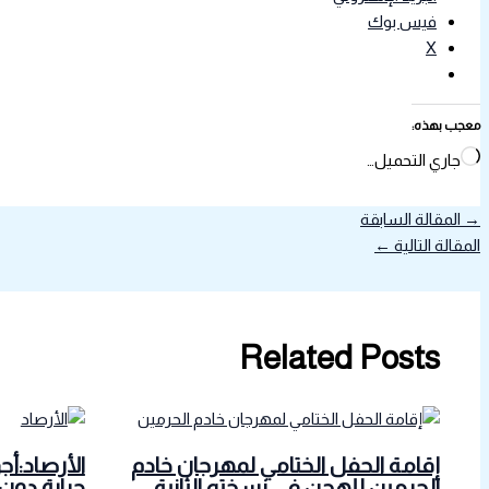
فيس بوك
X
معجب بهذه:
جاري التحميل…
→
المقالة السابقة
المقالة التالية
←
Related Posts
إقامة الحفل الختامي لمهرجان خادم
الأرصاد:أج
الحرمين للهجن في نسخته الثانية
حرارة دون