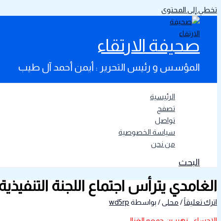
تخطي إلى المحتوى
صحيفة الارتقاء
المؤسس و رئيس التحرير : أيمن أحمد آل طيب
الرئيسية
تصفح
تواصل
سياسة الخصوصية
من نحن
البحث
الغامدي يترأس اجتماع اللجنة التنفيذية الـ ٢٣ في تعليم ال
اترك تعليقاً
/
محلى
/ بواسطة
wd5rp
الاحساء ــ زهير بن جمعه الغزال