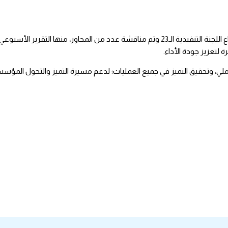
ترأس المدير العام للتعليم بالطائف الدكتور سعيد بن عبدالله الغامدي اجتماع اللجنة التنفيذية الـ23 وتم مناقشة عدد من المح
ة لتعزيز جودة الأداء.
املي، وتحقيق التميز في جميع العمليات؛ لدعم مسيرة التميز والتحول المؤس