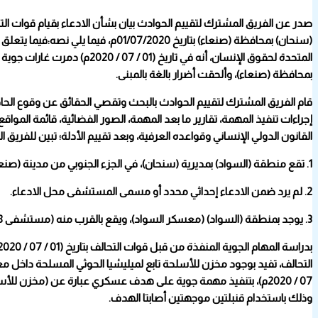
صدر عن الفريق المشترك لتقييم الحوادث بيان بشأن الادعاء بقيام قوات ا
المتحدة لحقوق الإنسان، أنه ف
بمحافظة (صنعاء)، وألحقت أضرار بالغة بالمبنى.
قام الفريق المشترك لتقييم الحوادث بالبحث وتقصي الحقائق عن وقوع الحادث
القانون الدولي الإنساني وقواعده العرفية، وبعد تقييم الأدلة؛ تبين للفريق ا
1. تقع منطقة (السواد) بمديرية (سنحان)، في الجزء الجنوبي من مدينة (صنعاء).
2. لم يرد ضمن الادعاء إحداثي محدد أو مسمى المستشفى محل الادعاء.
3. يوجد بمنطقة (السواد) (معسكر السواد)، ويقع بالقرب منه (مستشفى 48 النموذجي) المدرج ضمن قائمة المواقع المحظور استهدافها لدى قوات التحالف (NSL).
07 / 2020م)، بتنفيذ مهمة جوية على هدف عسكري عبارة عن (مخزن ل
وذلك باستخدام قنبلتين موجهتين أصابتا الهدف.