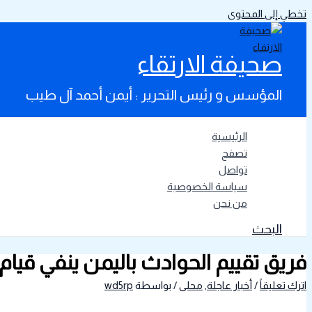
تخطي إلى المحتوى
صحيفة الارتقاء
المؤسس و رئيس التحرير : أيمن أحمد آل طيب
الرئيسية
تصفح
تواصل
سياسة الخصوصية
من نحن
البحث
فريق تقييم الحوادث باليمن ينفي قيام
اترك تعليقاً
/
أخبار عاجلة
,
محلى
/ بواسطة
wd5rp