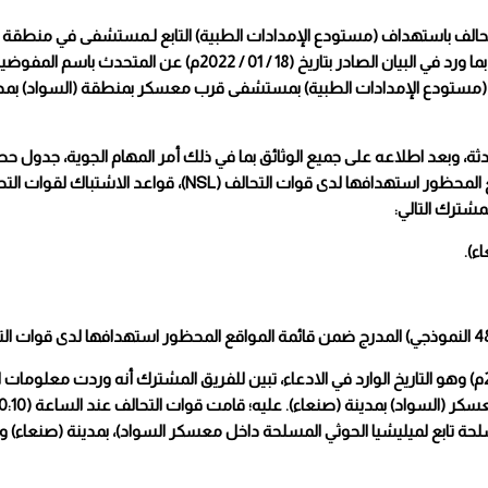
لتحالف باستهداف (مستودع الإمدادات الطبية) التابع لـمستشفى في منطقة (
(سنحان) بمحافظة (صنعاء) بتاريخ 01/07/2020م، فيما يلي نصه:فيما يتعلق بما ورد في البيان الصادر بتاريخ (8
ي تاريخ (01 / 07 / 2020م) دمرت غارات جوية (مستودع الإمدادات الطبية) بمستشفى قرب معسكر بمنطقة (السوا
ة، وبعد اطلاعه على جميع الوثائق بما في ذلك أمر المهام الجوية، جدول حص
إجراءات تنفيذ المهمة، تقارير ما بعد المهمة، الصور الفضائية، قائمة المواقع المحظور استهدافها لدى
لمشترك التالي:
بدراسة المهام الجوية المنفذة من قبل قوات التحالف بتاريخ (01 / 07 / 2020م) وهو التاريخ الوارد في الادعاء، تبين للفريق المشترك أن
لأسلحة تابع لميليشيا الحوثي المسلحة داخل معسكر السواد)، بمدينة (صنعاء) 