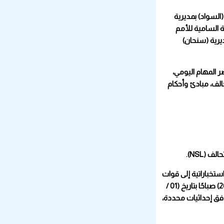
السواد) بمديرية
1 / 01 / 2022م) عن المتحدث باسم المفوضية السامية للأمم
د) بمديرية (سنحان)
ر المهام اليومي،
 قوات التحالف (NSL)، قواعد الاشتباك لقوات التحالف، مبادئ وأحكام
ه وردت معلومات استخباراتية إلى قوات
التحالف، تفيد بوجود مخزن للأسلحة تابع لميليشيا الحوثي المسلحة داخل معسكر (السواد) بمدينة (صنعاء). عليه؛ قامت قوات التحالف عند الساعة (20:10) صباحًا بتاريخ (01 /
وفق إحداثيات محددة،