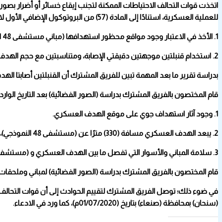
اتخذت قوات التحالف الاحتياطات الممكنة لتجنب إيقاع خسائر أو أضرار بصورة ع
للعملية العسكرية، استنادًا إلى المادة (57) من البروتوكول الإضافي الأول لاتفاقيات جنيف، والقواعد (15) و (17) من القانون الدولي الإنساني العرفي، وذلك من خلال التالي:
1. الأخذ في الاعتبار وجود مواقع محظور استهدافها (مباني مستشفى 48 النموذجي)، خلال مرحلتي التخطيط والتنفيذ.
2. استخدام قنبلتين موجهتين دقيقتي الإصابة، ومتناسبتين مع حجم الهدف العسكري.
بدراسة تقرير ما بعد المهمة تبين للفريق المشترك أن القنبلتين أصابتا ال
قام المختصون بالفريق المشترك بدراسة (الصور الفضائية) بعد التاريخ الوارد
1. وجود آثار استهداف جوي على موقع الهدف العسكري.
2. يبعد الهدف العسكري مسافة (330) مترًا عن (مستشفى 48 النموذجي)، وهي مسافة آمنة وخارج نطاق التأثيرات الجانبية للقنابل.
3. سلامة المباني والأسوار التي تفصل ما بين الهدف العسكري و (مستشفى 48 النموذجي).
قام المختصون بالفريق المشترك بدراسة (الصور الفضائية) لمباني وملحقات (مستشفى 48 النموذجي)، بعد التاريخ الوارد بالادعاء، وتبين عدم وجود 
في ضوء ذلك؛ توصل الفريق المشترك لتقييم الحوادث إلى أن قوات التحا
(سنحان) بمحافظة (صنعاء) بتاريخ (01/07/2020م)، كما ورد في الادعاء.