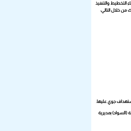
اء التخطيط والتنفيذ
(السواد) بمديرية