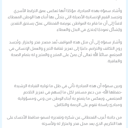
وأشاد سموّه بهذه المبادرة، مؤكدًا أنها تعكس عمق الترابط الأسري
وتجسد القيم الإنسانية الأصيلة التي يتحلّى بها أبناء هذا الوطن المعطاء،
لافتًا إلى أن ما قام به المواطن عويضه القحطاني عملٌ يستحق التقدير،
ويُشكّل نموذجًا يُحتذى في البذل والعطاء.
وأشار سموّه إلى أن مثل هذه المواقف تُعد مصدر فخر واعتزاز، وتُجسد
روح التكاتف والتراحم، داعيًا إلى تعزيز ثقافة التبرع والعمل الإنساني في
المجتمع، سائلًا الله تعالى أن يمنّ على المتبرع والمتبرع له بتمام الصحة
والعافية.
وبين سموّه أن هذه المبادرة تأتي في ظل ما توليه القيادة الرشيدة
-حفظها الله- من دعم مستمر لكل ما يُسهم في تعزيز التلاحم
المجتمعي، ويعكس ما يتمتع به أبناء الوطن من وعي ومسؤولية
ومبادئ راسخة تقوم على الرحمة والتكافل.
من جانبه أعرب القحطاني عن شكره وتقديره لسمو محافظ الأحساء على
هذا التكريم، الذي يعد محل فخر واعتزاز له ولأسرته