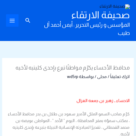
خطي
لى
صحيفة الارتقاء
لمحتوى
البحث
المؤسس و رئيس التحرير : أيمن أحمد آل
طيب
محافظ الأحساء يكرّم مواطنًا تبرع بإحدى كليتيه لأخيه
اترك تعليقاً
/
محلى
/ بواسطة
wd5rp
الاحساء ــ زهير بن جمعه الغزال
كرّم صاحب السمو الملكي الأمير سعود بن طلال بن بدر محافظ الأحساء
، بمكتب سموّه بمقر المحافظة ، اليوم ” الأحد ” ، المواطن عويضه بن
محمد القحطاني ، تقديرًا لمبادرته الإنسانية النبيلة بتبرعه بإحدى كليتيه
لأخيه.