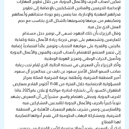
تمكين أصحاب الحرف والأعمال اليدوية، من خلال تطوير المهارات
الإبداعية للحرفيين والفنانين التشكيليين بالإضافة إلى تطوير
قدراتهم المهنية والإدارية، بما يضمن رفع جودة منتجاتهم وأعمالهم
وتمكينهم من عرضها وتسويقها بالشكل الذي يتناسب مع حجم
العمل الذي بذل فيه.
وقال الرزيزاء بأن تلك الجهود تسعى الى توفير دخل مستدام
للعارضين وتشجعهم على خوض تجربة ريادة الأعمال بثقة وكفاءة
عاليتين، والقدرة على مواجهة التحديات وتوفير عائداً اقتصادياً، إضافة
إلى تحفيز المجتمع للاهتمام بأصحاب الحرف والفنون والأعمال اليدوية
وتأصيل الـتـراث الوطني وتعزيز الهوية الوطنية.
وأكد الرزيزاء بأن المعرض في نسخته الحالية، الذي يُقام تحت رعاية
صاحب السمو الملكي الأمير سعود بن نايف بن عبدالعزيز آل سعود
أمير المنطقة الشرقية، وتُطلقه غرفة الشرقية مُمثلة بمركز
المسؤولية الاجتماعية خلال الفترة من 08-11 أكتوبر القادم بمعارض
الظهران اكسبو، يأتي باعتباره مُبادرة مواكبة لإعلان عام2025 عامًا
للحرف اليدوية، ويحظى باهتمام واسع، مشيراً إلى أن المعرض يشهد
تنوعاً كبيراً بالحرف والأعمال اليدوية للمُبدعين المشاركين فيه
والمُمارسين وممن تشرف عليهم الجمعيات الأهلية في المنطقة
الشرقية، وبمشاركة الجهات الحكومية التي تقدم أدواتها التمكينية
لهذا القطاع.
يُذكر أن المعرض يقدم أعمالا متنوعة للأسر المُنتجة من حرفيين