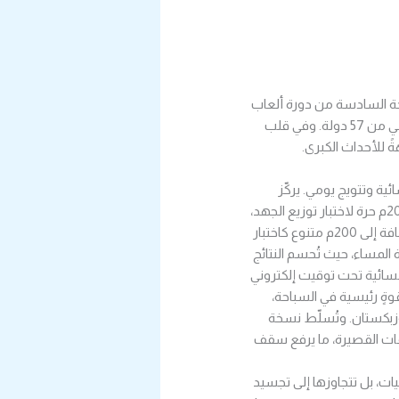
ة السادسة من دورة ألعاب
التضامن الإسلامي – الرياض 2025، التي تُقام خلال الفترة 7–21 نوفمبر 2025بمشاركة أكثر من 3000 رياضي من 57 دولة. وفي قلب
 للأحداث الكبرى.
 مسائية وتتويج يومي. يركّز
البرنامج على أشهر السباقات التي تجذب أكبر متابعة: 50م حرة و100م حرة بصراعات السرعة الخاطفة، و200م حرة لاختبار توزيع الجهد،
و100م فراشة لقراءة الانطلاقة والدوران، و100م ظهر و100م صدر بما تحمله من فروق تقنية حاسمة، إضافة إلى 200م متنوع كاختبار
ختلطة بمكانتها كذروة المساء، حيث تُحسم النتائج
ت مسائية تحت توقيت إلكتروني
ةٍ رئيسية في السباحة،
وزبكستان. وتُسلّط نسخة
ات القصيرة، ما يرفع سقف
المنافسة عند حدود الميداليات، بل تتجاوزها إلى تجسيد