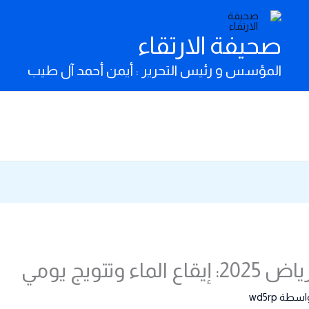
صحيفة الارتقاء
المؤسس و رئيس التحرير : أيمن أحمد آل طيب
ء وتتويج يومي
واسطة
wd5rp