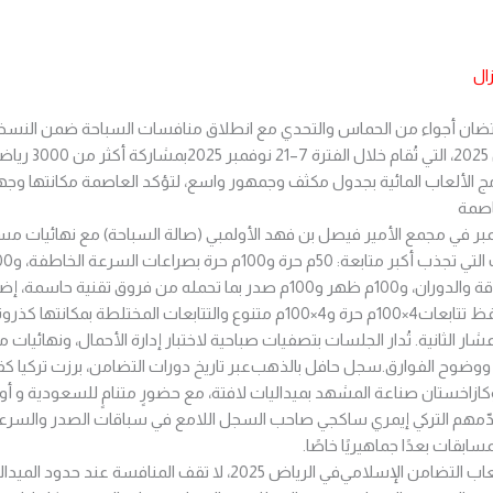
ال
تضان أجواء من الحماس والتحدي مع انطلاق منافسات السباحة ضمن النسخ
ج الألعاب المائية بجدول مكثف وجمهور واسع، لتؤكد العاصمة مكانتها وجهةً
اصمة
السباقات بين 8–12 نوفمبر في مجمع الأمير فيصل بن فهد الأولمبي (صالة السباحة) مع نهائيات
شامل للمهارات الأربع. وتحتفظ تتابعات4×100م حرة و4×100م متنوع والتتابعات الم
شار الثانية. تُدار الجلسات بتصفيات صباحية لاختبار إدارة الأحمال، ونهائيا
وضوح الفوارق. سجل حافل بالذهب عبر تاريخ دورات التضامن، برزت تركيا كقو
وكازاخستان صناعة المشهد بميداليات لافتة، مع حضورٍ متنامٍ للسعودية و أ
قدّمهم التركي إيمري ساكجي صاحب السجل اللامع في سباقات الصدر والسرع
ابقات بعدًا جماهيريًا خاصًا.
مواجهة تعكس قيم دورة ألعاب التضامن الإسلامي في الرياض 2025، لا تقف 