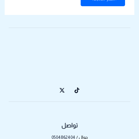
تواصل
جوال /
0504862404