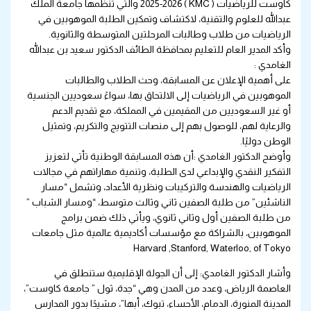
كاوست للرياضيات ( KMC ) 2025-2026 والتي تنظمها جامعة الملك
عبدالله للعلوم والتقنية، لاكتشاف وتمكين الطلبة الموهوبين في
الرياضيات من طلاب وطالبات المرحلتين المتوسطة والثانوية.
وأكد المدير العام للتعليم بمحافظة الطائف الدكتور سعيد بن عبدالله
الغامدي :
على أهمية الإعلان عن المسابقة، وحث الطلاب والطالبات
الموهوبين في الرياضيات إلى الالتحاق بها، سواءً سعوديين الجنسية
أو غير السعوديين من المقيمين في المملكة، مع تقديم الدعم
والرعاية لهم، للوصول بهم إلى منصات التتويج والتكريم، وتمثيل
الوطن دوليًا.
وأوضح الدكتور الغامدي :أن هذه المسابقة الوطنية تأتي لتعزيز
التفكير النقدي والإبداعي لدى الطلبة، وتنمية مهاراتهم في مجالات
الرياضيات والهندسة والتركيبات ونظرية الأعداد، وتشمل “مسار
الناشئين” من طلبة الصفين ثاني وثالث متوسط، “ومسار الشباب ”
من طلبة الصفين أول وثاني ثانوي، ويأتي ذلك ضمن برامج
الموهوبين، بالشراكة مع مؤسسات أكاديمية عالمية مثل جامعات
Harvard ,Stanford, Waterloo, of Tokyo
وأشار الدكتور الغامدي: إلى أن الجولة الإقليمية ستنطلق في
العاصمة الرياض، وعدد من المدن وهي “جدة، ثول ” جامعة كاوست”،
المدينة المنورة، الدمام، الأحساء، تبوك، أبها”، مشيدًا بدور المدارس