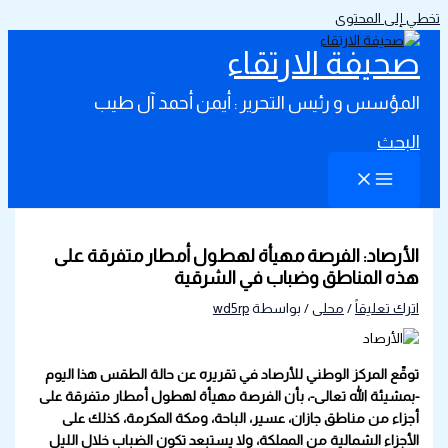
تخطي إلى المحتوى
صحيفة الارتقاء
المؤسس و رئيس التحرير : أيمن أحمد آل طيب
البحث
الأرصاد: الفرصة مهيأة لهطول أمطار متفرقة على
هذه المناطق وضباب في الشرقية
اترك تعليقاً
/
محلى
/ بواسطة
wd5rp
توقّع المركز الوطني للأرصاد في تقريره عن حالة الطقس هذا اليوم
-بمشيئة الله تعالى-، بأن الفرصة مهيأة لهطول أمطار متفرقة على
أجزاء من مناطق جازان، عسير، الباحة، ومكة المكرمة، كذلك على
الأجزاء الشمالية من المملكة، ولا يستبعد تكون الضباب خلال الليل