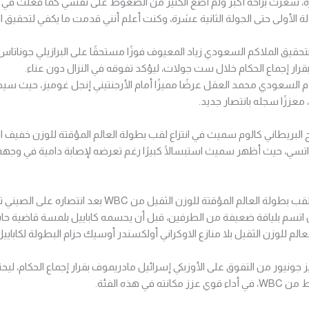
خسارة، شعرت براحة أكبر ولم أضع الكثير من الضغوط على نفسي كما فعلت في 
الأولى حتى الجولة الثانية عشرة، وكنت أعلم أنني قدمت ما يكفي لتحقيق ال
حقيق الملاكم السعودي زياد المعيوف فوزًا مستحقًا على البرازيلي جوناتاس
قرار إجماع الحكام خلال ست جولات، ليؤكد تفوقه في النزال دون عناء.
 السعودي محمد العقل عرضًا مميزًا أمام الأرجنتيني إنجل غوميز، حيث س
معززًا سجله بانتصار جديد.
ي، حيث أظهر سميث استبسالًا كبيرًا رغم تعرضه لإصابة دامية في وجهه، لي
وحقق الألماني أجيت كاباييل لقب بطولة العالم المؤقتة للوزن ا
 اتسم بلياقة ضعيفة من الطرفين، قبل أن يحسمه كاباييل بلمسة قاضية حا
لم للوزن الثقيل بلا منازع الاوكراني أولكسندر أوسيك حزام البطولة لكاباييل ال
ز جونيور من التفوق على الأوزبكي إسرائيل مادريموف بقرار إجماع الحكام، لي
ي هذه الفئة.