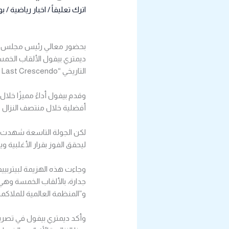
اترك تعليقاً
/
اخبار رياضية
/ ب
ديمتري بيفول الألقاب الخمسة 
التاريخي “The Last Crescendo”،الذي أقيم على حلبة anb Arena ضمن فعاليات موسم الرياض.
وقدم بيفول أداءً مميزًا خلال
أفضلية خلال منتصف النزال
لكن الجولة التاسعة شهدت ان
ليحقق الفوز بقرار الأغلبية ويت
وجاءت هذه الهزيمة لبيتربيي
جدارة، بالألقاب الخمسة وهي 
و”المنظمة العالمية للملاكمة”، و “ing
وأكد ديمتري بيفول في تصريح ل