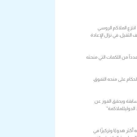
دالمحسن آل الشيخ، انتزع الملاكم الروسي
 الثقيل، في نزال الإعادة
عدداً من اللكمات التي منحته
حكام على منحه التفوق،
لسابقة ويحقق الفوز عن
الدوليللملاكمة”
أكثر هدوءًا وتركيزًا في