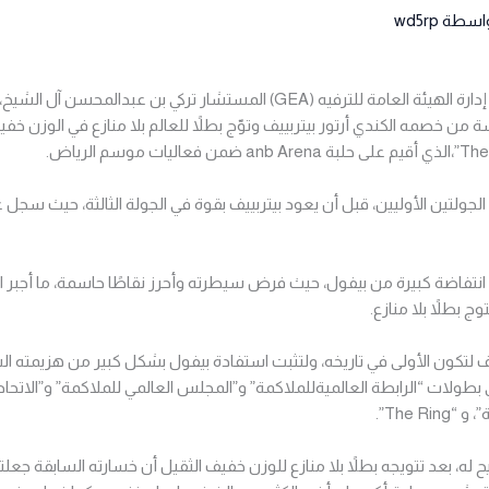
واسطة
wd5rp
بحضور معالي رئيس مجلس إدارة الهيئة العامة للترفيه (GEA) المستشار تركي بن عب
من خصمه الكندي أرتور بيتربييف وتوّج بطلاً للعالم بلا منازع في الوزن خفيف
 الجولتين الأوليين، قبل أن يعود بيتربييف بقوة في الجولة الثالثة، حيث سجل 
تفاضة كبيرة من بيفول، حيث فرض سيطرته وأحرز نقاطًا حاسمة، ما أجبر ال
وج بطلاً بلا منازع.
ف لتكون الأولى في تاريخه، ولتثبت استفادة بيفول بشكل كبير من هزيمته ا
بطولات “الرابطة العالميةللملاكمة” و”المجلس العالمي للملاكمة” و”الاتحاد 
The R”.
ه، بعد تتويجه بطلاً بلا منازع للوزن خفيف الثقيل أن خسارته السابقة جعلته 