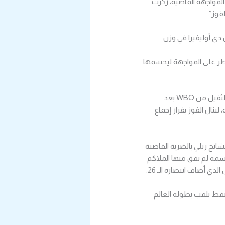
المواجهة الماضية، ركزت
فوز”.
 دي أوليفيرا في وزن
يطر على المواجهة ليحسمها
وفي نزال مليء بالحماس، نجح البريطاني كالوم سميث في انتزاع لقب بطولة العالم المؤقتة للوزن خفيف الثقيل من WBO بعد
نال الفوز بقرار إجماع
لثقيل من WBC بعد انتصاره على الصيني تشانج زيلي بالضربة القاضية
سمة لم يفق منها الملاكم
ذي أضاف انتصاره الـ 26.
حتفظ بلقب بطولة العالم