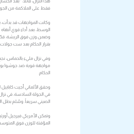
هذا النزال، قائلاً: “بعد ال
فقط على الملاكمة من الجولة 
وكانت المواجهات قد بدأت، بت
الوسط، بعد أداء قوي أنهاه ب
وضمن وزن فوق الريشة، قدّم
بقرار الحكام بعد ست جولات، 
مواجهة قوية ضد جوشوا بواتس
الحكام.
في الجولة السادسة، في نزال
الصيني سريعاً. وسّلم بطل العا
وتمكن الأمريكي فيرجيل أورتي
المؤقتة للوزن فوق المتوسط من WBC، في أداء قوي عزز مكانته ف