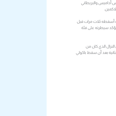
 بين الدومينيكاني كارلوس أداميس والبريطاني
اكمين.
يث أسقطه ثلاث مرات قبل
لى لقب WBC العالمي للوزن الخفيف ويؤكد سيطرته على فئة
 على الكونغولي مارتن باكولي الذي حل بديلاً قبل 48 ساعة من النزال الذي كان من
ثانية بعد أن سقط باكولي