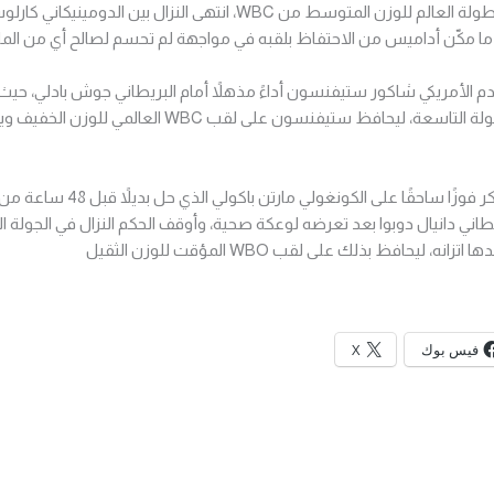
وفي مواجهة حماسية على بطولة العالم للوزن المتوسط من WBC، انتهى النزال
ما مكّن أداميس من الاحتفاظ بلقبه في مواجهة لم تحسم لصالح أي من المل
دم الأمريكي شاكور ستيفنسون أداءً مذهلاً أمام البريطاني جوش بادلي، ح
أن يقرر الأخير التوقف في الجولة التاسعة، ليحافظ ستيفنسون ع
وحقق النيوزيلندي جوزيف باركر فوزًا ساحقًا
اني دانيال دوبوا بعد تعرضه لوعكة صحية، وأوقف الحكم النزال في الجولة ال
، ليحافظ بذلك على لقب WBO المؤقت للوزن الثقيل
فيس بوك
X