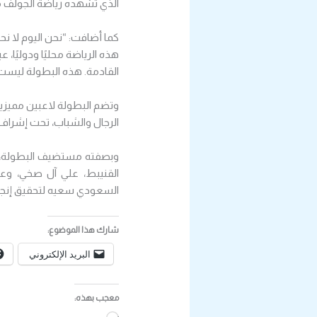
الذي تشهده رياضة الجولف محل
كما أضافت: “نحن اليوم لا ن
هذه الرياضة محليًا ودوليًا،
القادمة. هذه البطولة ليست 
وتضم البطولة لاعبين مميزي
الرجال والشباب، تحت إشراف ن
وبصفته مستضيف البطولة، ي
القنيبط، علي آل صخي، وعل
السعودي سعيه لتحقيق إنجاز
شارك هذا الموضوع:
البريد الإلكتروني
معجب بهذه: