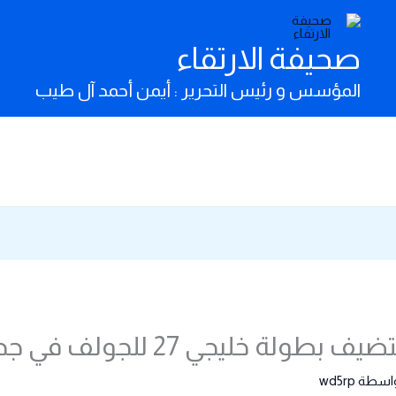
صحيفة الارتقاء
المؤسس و رئيس التحرير : أيمن أحمد آل طيب
ولة خليجي 27 للجولف في جدة
واسطة
wd5rp