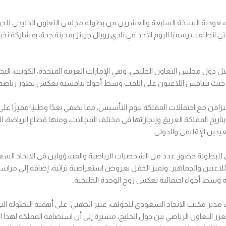
سعودية النسخة السابعة والعشرين من بطولة مجلس التعاون الخليجي للجو
 انطلقت رسميًا اليوم الأحد في نادي رويال جرينز بمدينة جدة، بمشاركة نخ
 دول مجلس التعاون الخليجي، وهي الإمارات العربية المتحدة، الكويت، الب
، حيث يتنافس اللاعبون على اللقب وسط أجواء تنافسية تعكس تطور رياضة
تزامن مع احتفالات المملكة بيوم التأسيس، مما يضفي بعدًا وطنيًا مميزًا على
 بتاريخ المملكة العريق وإنجازاتها في مختلف المجالات، ومنها قطاع الرياضة
يدين الإقليمي والدولي.
للبطولة حضور عدد من الشخصيات الرياضية والمسؤولين في الاتحاد السع
اللاعبين والجماهير. وتميز الحفل بعروض استعراضية تراثية، إضافة إلى مراس
 وسط أجواء احتفالية تعكس روح الوحدة الخليجية.
 مدير مكتب الاتحاد السعودي للجولف، عبير الجهني، على أهمية البطولة الت
عزز التعاون الرياضي بين دول الخليج، مشيرة إلى أن استضافة المملكة لهذا 