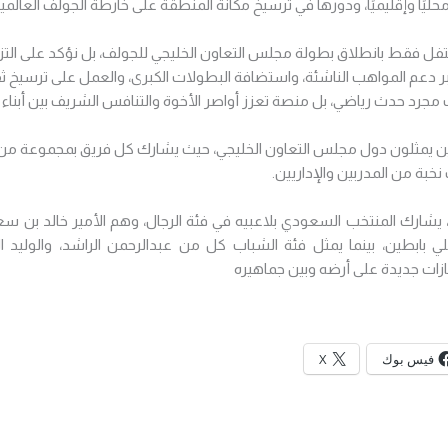
يًا وإقليميًا، ودورها في ترسيخ مكانة المنطقة على خارطة الجولف العالمية
حتفل فقط بانطلاق بطولة مجلس التعاون الخليجي للجولف، بل نؤكد على التزا
 عبر دعم المواهب الناشئة، واستضافة البطولات الكبرى، والعمل على ترسيخ ثق
مجرد حدث رياضي، بل منصة تعزز أواصر الأخوة والتنافس الشريف بين أبناء ال
ن يمثلون دول مجلس التعاون الخليجي، حيث يشارك كل فريق بمجموعة من أ
خبة من المدربين والإداريين.
شارك المنتخب السعودي بلاعبيه في فئة الرجال، وهم الأمير خالد بن سع
ي بابطين، بينما يمثل فئة الشباب كل من عبدالرحمن الراشد، والوليد ا
ات جديدة على أرضه وبين جماهيره
فيس بوك
X