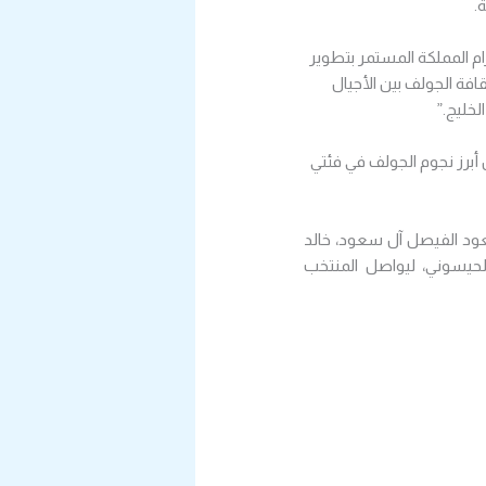
.
م المملكة المستمر بتطوير
افة الجولف بين الأجيال
خليج.”
برز نجوم الجولف في فئتي
ود الفيصل آل سعود، خالد
لحيسوني، ليواصل المنتخب