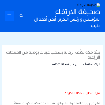
خطي
لى
صحيفة الارتقاء
لمحتوى
البحث
المؤسس و رئيس التحرير : أيمن أحمد آل
طيب
‏بيئة مكة تكثّف الرقابة بسحب عينات يومية من المنتجات
الزراعية
اترك تعليقاً
/
محلى
/ بواسطة
wd5rp
مرفت طيب- مكة المكرمة
‏قام فرع وزارة البيئة والمياه والزراعة بمنطقة مكة المكرمة، ممثلًا