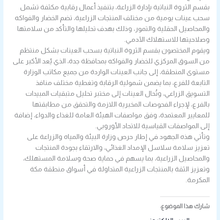
بقسم الثروة النباتية بإدارة الزراعة، بتنفيذ أعمال رقابية مكثفة تشمل
سحب عينات يومية من مختلف المنتجات الزراعية، تضم الخضار والفواكه
والمحاصيل الحقلية والتمور، وذلك بهدف تحليلها والتأكد من سلامتها
وصلاحيتها للاستهلاك الآدمي.
‏ويقوم المختصون بقسم الثروة النباتية بسحب العينات بشكل منتظم
من السوق المركزي للخضار والفواكه بمحافظة جدة، الذي يُعد الأكبر على
مستوى المنطقة، إلى جانب العينات الواردة من جميع مكاتب الوزارة
التابعة للفرع، بما يضمن شمولية الرقابة وتغطية مختلف منافذ
التسويق الزراعي، وتُحال العينات إلى مختبر تحليل متبقيات المبيدات
بالفرع، لإجراء الفحوصات المخبرية اللازمة والتحقق من مطابقتها
للمعايير المعتمدة، وفق مواصفات الهيئة العامة للغذاء والدواء، إضافة
إلى المواصفات القياسية للاتحاد الأوروبي.
‏وتأتي هذه الجهود في إطار حرص وزارة البيئة والمياه والزراعة على
تعزيز سلامة سلاسل الإمداد الغذائي، والارتقاء بجودة المنتجات
والمحاصيل الزراعية، بما يسهم في حماية صحة وسلامة المستهلك،
وتعزيز الثقة بالمنتجات الزراعية المتداولة في أسواق منطقة مكة
المكرمة.
شارك هذا الموضوع: