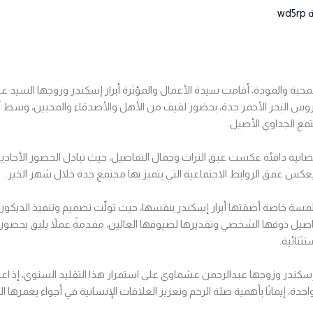
wd5rp
محبة والمودة، أقامت سيدة الأعمال والمؤثرة أبرار إسكندر وزوجها السيد
وس البحر الأحمر جدة، بحضور لفيف من الأهل والأصدقاء والمحبين، وسط
مع الجداوي الأصيل.
انية دافئة عكست عبق التراث وجمال التفاصيل، حيث تبادل الحضور الأحادي
عكس عمق الروابط الاجتماعية التي يتميز بها مجتمع جدة خلال شهر الخير.
مسة خاصة أضفتها أبرار إسكندر بنفسها، حيث تولّت تصميم وتنفيذ الديكورات
ل ذوقها الشخصي وتقديرها لضيوفها الغالين، مقدمةً عملاً يليق بحضور
ثنائية.
سكندر وزوجها عبدالرحمن عشماوي على استمرار هذا التقليد السنوي، إذ اع
دة، إيمانًا بأهمية صلة الرحم وتعزيز العلاقات الإنسانية في أجواء يغمرها ال