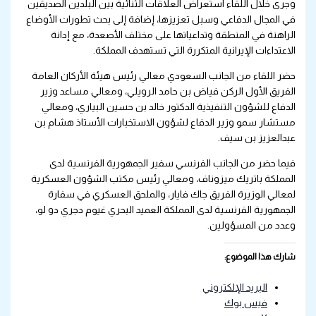
وجرى خلال اللقاء استعراض العلاقات الثنائية بين البلدين الصديقين
في المجال الدفاعي وسبل تعزيزها، إضافة إلى بحث تطورات الأوضاع
الراهنة في المنطقة وتداعياتها على مختلف الأصعدة، مع إدانة
الاعتداءات الإيرانية المتكررة التي تستهدف المملكة.
حضر اللقاء من الجانب السعودي معالي رئيس هيئة الأركان العامة
الفريق الأول الركن فياض بن حامد الرويلي، ومعالي مساعد وزير
الدفاع للشؤون التنفيذية الدكتور خالد بن حسين البياري، ومعالي
مستشار سمو وزير الدفاع لشؤون الاستخبارات الأستاذ هشام بن
عبدالعزيز بن سيف.
فيما حضر من الجانب الفرنسي سفير الجمهورية الفرنسية لدى
المملكة باتريك ميزوناف، ومعالي رئيس مكتب الشؤون العسكرية
لمعالي الوزيرة الفريق جاك فايار، والملحق العسكري في سفارة
الجمهورية الفرنسية لدى المملكة العميد البحري غيوم دجري دو لو،
وعدد من المسؤولين.
شارك هذا الموضوع:
البريد الإلكتروني
فيس بوك