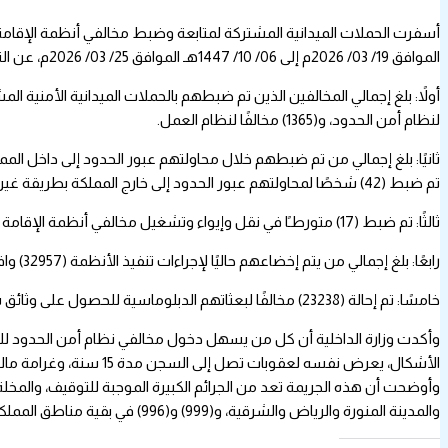
الموافق 19/ 03/ 2026م إلى 06/ 10/ 1447هـ الموافق 25/ 03/ 2026م، عن النتائج التالية:
لنظام أمن الحدود، و(1365) مخالفًا لنظام العمل.
تم ضبط (42) شخصًا لمحاولتهم عبور الحدود إلى خارج المملكة بطريقة غير نظامية.
ثالثًا: تم ضبط (17) متورطـًا في نقل وإيواء وتشغيل مخالفي أنظمة الإقامة والعمل وأمن الحدود والتستر عليهم.
رابعًا: بلغ إجمالي من يتم إخضاعهم حاليًا لإجراءات تنفيذ الأنظمة (32957) وافدًا مخالفًا، منهم (29316) رجلاً، و(3641) امرأة.
خامسًا: تم إحالة (23238) مخالفًا لبعثاتهم الدبلوماسية للحصول على وثائق سفر، وإحالة (3416) مخالفًا لاستكمال حجوزات سفرهم، وترحيل (5111) مخالفًا.
وأكدت وزارة الداخلية أن كل من يسهل دخول مخالفي نظام أمن الحدود للم
الأشكال، يعرض نفسه لعقو
والمدينة المنورة والرياض والشرقية، و(999) و(996) في بقية مناطق المملكة.