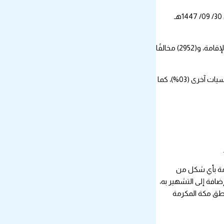
أسفرت الحملات الميدانية المشتركة لمتابعة وضبط مخالفي أنظمة الإقامة والعمل وأمن الحدود، التي تمت في مناطق المملكة كافة، وذلك للفترة من 30/ 09/ 1447هـ
أولاً: بلغ إجمالي المخالفين الذين تم ضبطهم بالحملات الميدانية الأمنية المشتركة في مناطق المملكة كافة (11967) مخالفًا، منهم (7650) مخالفًا لنظام الإقامة، و(2952) مخالفًا
ثانيًا: بلغ إجمالي من تم ضبطهم خلال محاولتهم عبور الحدود إلى داخل المملكة (1140) شخصًا (26%) منهم يمنيو الجنسية، و(71%) إثيوبيو الجنسية، وجنسيات آخرى (03%)، كما
دمة بأي شكل من
إيواء، إضافة إلى التشهير به،
 الكبيرة الموجبة للتوقيف، والمخلة بالشرف والأمانة، حاثة على الإبلاغ عن أي حالات مخالفة على الرقم (911) بمناطق مكة المكرمة