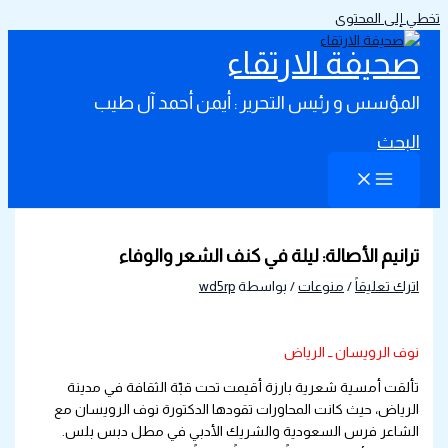
تخطي إلى المحتوى
صحيفة الارتقاء
المؤسس و رئيس التحرير : أيمن أحمد آل طيب
البحث
ترانيم الأصالة: ليلة في كنف الشعر والوفاء
اترك تعليقاً
/
منوعات
/ بواسطة
wd5rp
نوف الرويسان ــ الرياض
تألقت أمسية شعرية بارزة أقيمت تحت قبّة الثقافة في مدينة
الرياض، حيث كانت المحاورات تقودها الدكتورة نوف الرويسان مع
الشاعر فرس السعودية والشريك الأدبي في مطل دبس بلس.