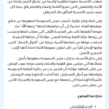
شهدت الأمسية حضوراً جماهيرياً واسعاً من عشاق الشعر ونخبة من
الأدباء والمثقفين الذين غمروا القاعة بإصغاء واهتمام بالغ، بينما كان
ضيف شرف الأمسية المتألق خالد الشرهان.
وفي لفتة وفاءٍ مؤثرة، كشفت فرس السعودية لجمهورها عن منابع
موهبتها الفذة، مشيرةً إلى أن مرافقتها لجدتها “رحمها الله” منذ
نعومة أظفارها كانت هي المدرسة الأولى التي صقلت لغتها وغرست
في روحها جزالة اللفظ وحكمة المعنى، مؤكدةً أن جيناتها الشعرية
استمدت قوتها من انتماءها لأسرة عريقة من “الخوال الشعار” الذين
توارثوا الإبداع كابراً عن كابر، ليكون حضورها الليلة امتداداً لهذا الإرث
الشعري الأصيل.
وفي ختام الأمسية، شاركت فرس السعودية جمهورها بأجمل
قصائدها التي تعكس عمق الهوية والانتماء وتعيد قراءة صوت الوطن
من خلال كلماتها، مؤكدة أن الشعر جزء من ذاكرة الثقافة السعودية
وتواصلها مع أجيال المستقبل. كما أشادت الدكتورة نوف الرويسان
بالشراكة الإبداعية التي تجمعها مع فرس السعودية والشريك الأدبي
في مطل دبس بلس.
شارك هذا الموضوع:
البريد الإلكتروني