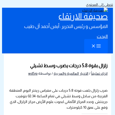
تخطي إلى المحتوى
صحيفة الارتقاء
المؤسس و رئيس التحرير : أيمن أحمد آل طيب
البحث
زلزال بقوة 5.8 درجات يضرب وسط تشيلي
اترك تعليقاً
/
الاخبار العالمية والعربية
/ بواسطة
wd5rp
ضرب زلزال بلغت قوته 5.8 درجات على مقياس ريختر اليوم، المنطقة
القريبة من ساحل وسط تشيلي في تمام الساعة 02:34 بتوقيت
جرينتش. وحدد المركز الألماني لبحوث علوم الأرض مركز الزلزال، الذي
وقع على عمق 10 كيلومترات.