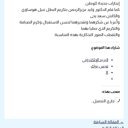
إنجازات جديدة للوطن
كما قام الدكتور وليد عزيزالرحمن بتكريم البطل نبيل هوساوي
والكابتن سعد يحى
وأعربا عن شكرهما وتقديرهما لحسن الاستقبال وكرم الضيافة
والتكريم الذي حظيا بهما
والتقطت الصور التذكارية بهذه المناسبة
شارك هذا الموضوع:
البريد الإلكتروني
فيس بوك
X
معجب بهذه:
جاري التحميل…
→
المقالة السابقة