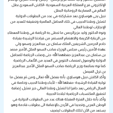
الإلكتروني فرع المملكة العربية السعودية -الكابتن السعودي بطل
العالم في المصارعة الرومانية البطل
نبيل يحى هوساوي بعد مشاركته في عدد من البطولات الدولية
لتمثيل وطننا الحبيب في تلك المحافل العالمية وتحقيقه للعديد من
الإنجازات لوطننا الغالي
ونوه الدكتور وليد عزيزالرحمن ما تحظى به الرياضة في وطننا المعطاء
من الرعاية الكريمة والاهتمام المستمر من قيادتنا الرشيدة بقيادة
خادم الحرمين الشريفين الملك سلمان بن عبدالعزيز وسمو ولي
عهده الأمين رئيس مجلس الوزراء صاحب السمو الملكي الأمير محمد
بن سلمان بن عبدالعزيز-حفظهما الله- حتى وصلت الرياضة للمحافل
الدولية والوصول لمنصات التتويج في العديد من الألعاب الرياضية
كما نوه بمتابعة وزير الرياضة صاحب السمو الملكي الأمير عبدالعزيز
بن تركي الفيصل
وأكد الكابتن نبيل هوساوي: بأنه بفضل الله تعالى ومن ثم بفضل ما
توليه القيادة الرشيدة -حفظها الله – لأبناء وطننا الحبيب وخاصة في
المجال الرياضي يعد حافزا لنا لتمثيل وطننا الغالي خير تمثيل، إضافة
لتحقيق المكتسبات الرياضية لبلادنا الحبيبة
وأكد بأنه خلال الفترة المقبلة هناك عدد من البطولات الدولية في
الوطن العربي وتحديدا في الأردن بالإضافة الى بطولات قادمة وهو
يستعد من الآن لتلك البطولات ليضيف