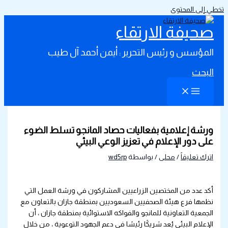
تخطي إلى المحتوى
صحيفة الارتقاء
المؤسس و رئيس التحرير : أيمن أحمد آل طيب
البحث
ورشة إعلامية بفعاليات حصاد المانجو تسلط الضوء
على دور الإعلام في تعزيز الوعي البيئي
اترك تعليقاً
/
محلى
/ بواسطة
wd5rp
أكد عدد من المختصين الزراعيين المشاركون في ورشة العمل التي
نظمها فرع هيئة الصحفيين السعوديين بمنطقة جازان بالتعاون مع
الجمعية التعاونية للمانجو والفواكه الاستوائية بمنطقة جازان ، أن
الإعلام البيئي يُعد شريكًا رئيسًا في دعم الجهود التوعوية ، من خلال