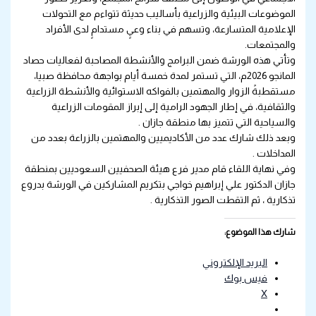
الموضوعات البيئية والزراعية بأساليب حديثة تتواءم مع التحولات
الإعلامية المتسارعة، وتسهم في بناء وعيٍ مستدامٍ لدى الأفراد
والمجتمعات.
وتأتي هذه الورشة ضمن البرامج والأنشطة المصاحبة لفعاليات حصاد
المانجو 2026م، التي تستمر لمدة خمسة أيام بواجهة محافظة صبيا،
مستقطبةً الزوار والمهتمين بالفواكه الاستوائية والأنشطة الزراعية
والثقافية، في إطار الجهود الرامية إلى إبراز المقومات الزراعية
والسياحية التي تتميز بها منطقة جازان .
وبعد ذلك شارك عدد من الأكاديميين والمهتمين بالزراعة بعدد من
المداخلات .
وفي نهاية اللقاء قام مدير فرع هيئة الصحفيين السعوديين بمنطقة
جازان الدكتور علي إبراهيم خواجي بتكريم المشاركين في الورشة بدروع
تذكارية ، ثم التقطت الصور التذكارية .
شارك هذا الموضوع:
البريد الإلكتروني
فيس بوك
X