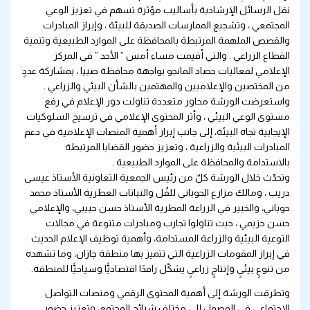
نقل الرسائل الإرشادية بأساليب مؤثرة تسهم في تعزيز الوعي
المجتمعي ، وتشجيع الممارسات الصديقة للبيئة ، وإبراز المبادرات
والقصص الملهمة المرتبطة بالمحافظة على الموارد الطبيعية وتنمية
القطاع الزراعي . والتي أقيمت مساء أمس ” الأحد ” في المركز
الإعلامي لفعاليات حصاد المانجو بواجهة محافظة صبيا ، بمشاركة عددٍ
من المختصين والإعلاميين والمهتمين بالشأن البيئي والزراعي .
واستعرضت الورشة محاور متعددة تناولت دور الإعلام في رفع
مستوى الوعي البيئي ، وأثر المحتوى الإعلامي في ترسيخ السلوكيات
الإيجابية تجاه البيئة، إلى جانب إبراز أهمية المنصات الإعلامية في دعم
المبادرات البيئية والزراعية ، وتعزيز حضور القضايا المرتبطة
بالاستدامة والمحافظة على الموارد الطبيعية .
وتحدّث خلال الورشة كلٌ من رئيس الجمعية التعاونية الأستاذ عيسى
دريب ، ومالك مزارع الحوباني للفُل والنباتات العطرية الأستاذ محمد
حوباني، والخبير في الزراعة المطرية الأستاذ حسن حبيبي، والإعلامي
حسن حزيمي ، حيث تناولوا تجارب ومبادرات متنوعة في مجالات
التوعية البيئية والزراعة المستدامة، وأهمية توظيف الإعلام الحديث
في إبراز المقومات الزراعية التي تتميز بها منطقة جازان، وما تشهده
من تنوعٍ بيئيٍ وإنتاجٍ زراعيٍ يشكّل رافدًا اقتصاديًّا وسياحيًّا للمنطقة.
وتطرقت الورشة إلى أهمية المحتوى الرقمي ومنصات التواصل
الاجتماعي في الوصول إلى مختلف شرائح المجتمع، وتعزيز حضور