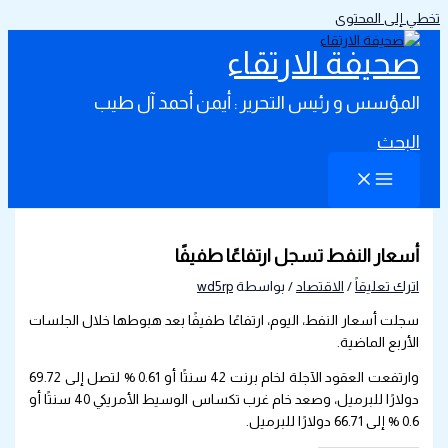
تخطي إلى المحتوى
صحيفة الارتقاء
المؤسس و رئيس التحرير : أيمن أحمد آل طيب
البحث
أسعار النفط تسجل ارتفاعًا طفيفًا
اترك تعليقاً
/
الاقتصاد
/ بواسطة
wd5rp
سجلت أسعار النفط، اليوم، ارتفاعًا طفيفًا بعد هبوطها خلال الجلسات
الأربع الماضية.
وارتفعت العقود الآجلة لخام برنت 42 سنتًا أو 0.61 % لتصل إلى 69.72
دولارًا للبرميل، وصعد خام غرب تكساس الوسيط الأمريكي 40 سنتًا أو
0.6 % إلى 66.71 دولارًا للبرميل.