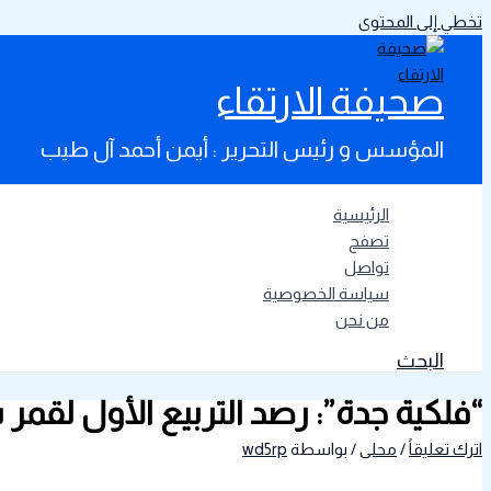
تخطي إلى المحتوى
صحيفة الارتقاء
المؤسس و رئيس التحرير : أيمن أحمد آل طيب
الرئيسية
تصفح
تواصل
سياسة الخصوصية
من نحن
البحث
“فلكية جدة”: رصد التربيع الأول لقم
اترك تعليقاً
/
محلى
/ بواسطة
wd5rp