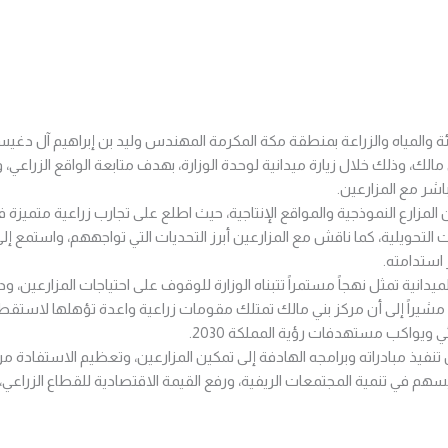
يئة والمياه والزراعة بمنطقة مكة المكرمة المهندس وليد بن إبراهيم آل دغي
 مالك، وذلك خلال زيارة ميدانية لوحدة الوزارة، بهدف متابعة الواقع الزراعي
باشر مع المزارعين.
مزارع النموذجية والمواقع الإنتاجية، حيث اطلع على تجارب زراعية متميزة في 
 التحويلية، كما ناقش مع المزارعين أبرز التحديات التي تواجههم، واستمع إل
 استدامته.
ميدانية تمثل نهجاً مستمراً تتبناه الوزارة للوقوف على احتياجات المزارعين،
، مشيراً إلى أن مركز بني مالك تمتلك مقومات زراعية واعدة تؤهلها لاستقط
ئي ويواكب مستهدفات رؤية المملكة 2030.
نفيذ مبادراته وبرامجه الهادفة إلى تمكين المزارعين، وتعظيم الاستفادة من ا
هم في تنمية المجتمعات الريفية، ورفع القيمة الاقتصادية للقطاع الزراعي، 