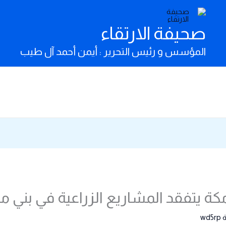
صحيفة الارتقاء
المؤسس و رئيس التحرير : أيمن أحمد آل طيب
مكة يتفقد المشاريع الزراعية في بني م
wd5rp