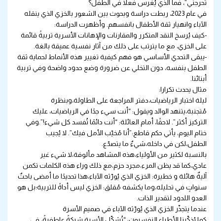
تُحرجني”، فما الذي يُغرس فعلاً في الطفل؟
في عام 2023، ربطت دراسة وبحوث بين الشعور بالخزي الذي ينقله
الآباء وانهيار ثقة الأطفال بانفسهم. وأظهرت الدراسة:
-كيف يُرسخ النقد المتكرر والمقارنات والإهانات الأسرية تربيةً قائمة
على الخزي، مع ما يترتب على ذلك من آثار نفسية عميقة بالغة.
-يبقى التحدي الأساسي هو فهم كيفية تغيير هذه الأنماط لحماية ثقة
الطفل بنفسه، دون التخلي عن ضرورة وضع حدود واضحة وفي تربية
أبنائنا.
مثال يحدث تكرارا:
ليلة اختبار الرياضيات،دفتر المراجعة على الطاولة،وبنظرة
مُتجنبة،يتنهد الوالد ويقول: “أنت سيء جدًا في الرياضيات، عليك
التركيز أكثر”. لاحقًا، أمام العائلة: “أنت دائمًا تُفسد كل شيء!”.وفي
ختام اليوم، يأتي حكم قاطع:”أنا مُخيّب الأمل فيك”. لا يُجيب
الطفل،لكن في داخله،شيءٌ ما يتصدّع.
بالنسبة لكثير من الأولياء،هذه المشاهد مألوفة،لا شيء غير
عادي،كما قد يظن المرء،مجرد حزم،مع ذلك وراء هذه الكلمات تكمن
آليةٌ هائلة و خطيرة: الخزي الذي يُورّثه الآباء،هذا تحديدًا ما أمضى باحثٌ
سنواتٍ في تحليله،وما يكشفه مُقلق: الخزي ليس أداةً للتربية؛بل هو
العدو اللدود لتقدير الذات.
عندما يتجذّر الخزي الذي يُورّثه الآباء في صميم الأسرة
كما يُذكّرنا الأطباء النفسيون: “تُشكّل الأسرة شبكةً عاطفيةً، في