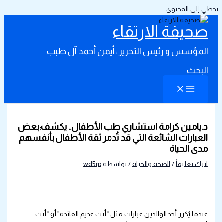
تخطي إلى المحتوى
صحيفة الارتقاء
المؤسس و رئيس التحرير : أيمن أحمد آل طيب
البحث
د.يامين كرامة استشاري طب الأطفال.. يكشف:بعض
العبارات الشائعة التي قد تُدمر ثقة الأطفال بأنفسهم
مدى الحياة
اترك تعليقاً
/
الصحة والحياة
/ بواسطة
wd5rp
عندما يُكرر أحد الوالدين عبارات مثل “أنت عديم الفائدة” أو “أنت