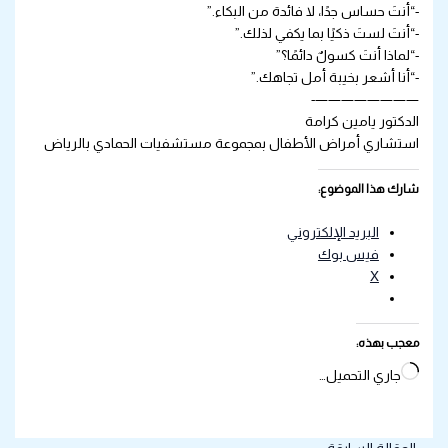
-“أنتَ حساس جدًا، لا فائدة من البكاء.”
-“أنتَ لستَ ذكيًا بما يكفي لذلك.”
-“لماذا أنتَ كسولٌ دائمًا؟”
-“أنا أشعر بخيبة أمل تجاهك.”
————————-
الدكتور يامين كرامة
استشاري أمراض الأطفال بمجموعة مستشفيات الحمادي بالرياض
شارك هذا الموضوع:
البريد الإلكتروني
فيس بوك
X
معجب بهذه:
جاري التحميل…