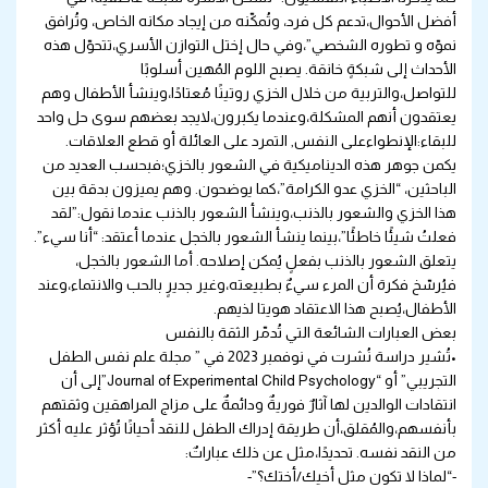
أفضل الأحوال،تدعم كل فرد، وتُمكّنه من إيجاد مكانه الخاص، وتُرافق
نموّه و تطوره الشخصي”،وفي حال إختل التوازن الأسري،تتحوّل هذه
الأحداث إلى شبكةٍ خانقة. يصبح اللوم المُهين أسلوبًا
للتواصل،والتربية من خلال الخزي روتينًا مُعتادًا،وينشأ الأطفال وهم
يعتقدون أنهم المشكلة،وعندما يكبرون،لايجد بعضهم سوى حل واحد
للبقاء:الإنطواءعلى النفس, التمرد على العائلة أو قطع العلاقات.
يكمن جوهر هذه الديناميكية في الشعور بالخزي؛فبحسب العديد من
الباحثين، “الخزي عدو الكرامة”،كما يوضحون. وهم يميزون بدقة بين
هذا الخزي والشعور بالذنب،وينشأ الشعور بالذنب عندما نقول:”لقد
فعلتُ شيئًا خاطئًا”،بينما ينشأ الشعور بالخجل عندما أعتقد: “أنا سيء”.
يتعلق الشعور بالذنب بفعلٍ يُمكن إصلاحه. أما الشعور بالخجل،
فيُرسّخ فكرة أن المرء سيءٌ بطبيعته،وغير جديرٍ بالحب والانتماء،وعند
الأطفال،يُصبح هذا الاعتقاد هويتا لذيهم.
بعض العبارات الشائعة التي تُدمّر الثقة بالنفس
•تُشير دراسة نُشرت في نوفمبر 2023 في ” مجلة علم نفس الطفل
التجريبي” أو “Journal of Experimental Child Psychology”إلى أن
انتقادات الوالدين لها آثارٌ فوريةٌ ودائمةٌ على مزاج المراهقين وثقتهم
بأنفسهم،والمُقلق،أن طريقة إدراك الطفل للنقد أحيانًا تُؤثر عليه أكثر
من النقد نفسه. تحديدًا،مثل عن ذلك عباراتٌ:
-“لماذا لا تكون مثل أخيك/أختك؟”-